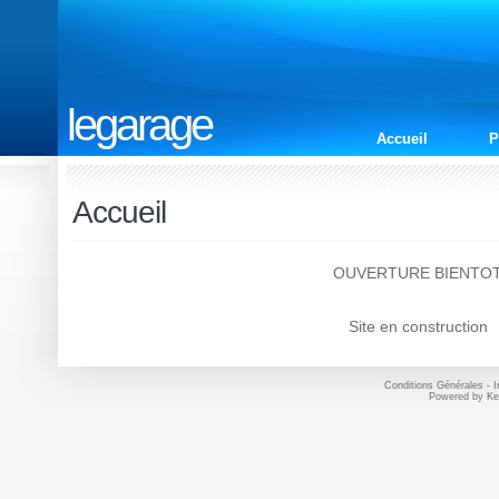
legarage
Accueil
P
Accueil
OUVERTURE BIENTO
Site en construction
Conditions Générales
-
I
Powered by
Ke